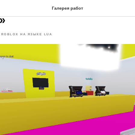
ор кафе «CHICKO - Вкус 
Галерея работ
»
ROBLOX НА ЯЗЫКЕ LUA