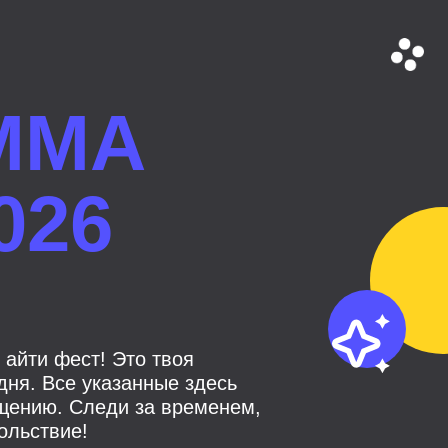
ММА
026
 айти фест! Это твоя
ня. Все указанные здесь
щению. Следи за временем,
ольствие!