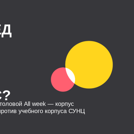
ЕД
С?
толовой All week — корпус
против учебного корпуса СУНЦ