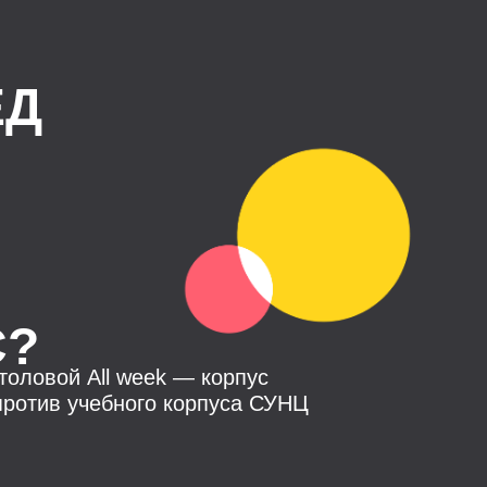
ЕД
С?
толовой All week — корпус
против учебного корпуса СУНЦ