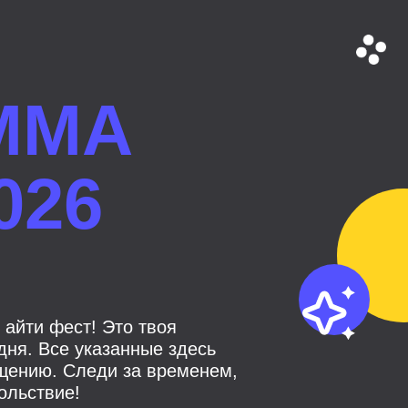
ММА
026
 айти фест! Это твоя
ня. Все указанные здесь
щению. Следи за временем,
ольствие!