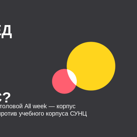
ЕД
С?
толовой All week — корпус
против учебного корпуса СУНЦ