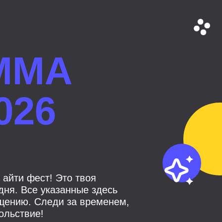
ММА
026
 айти фест! Это твоя
ня. Все указанные здесь
щению. Следи за временем,
ольствие!